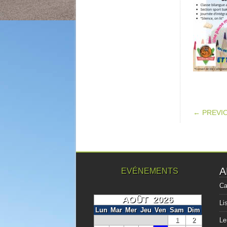
POS
← PREVI
A
EVÉNEMENTS
Ca
AOÛT 2026
Li
Lun
Mar
Mer
Jeu
Ven
Sam
Dim
1
2
Le