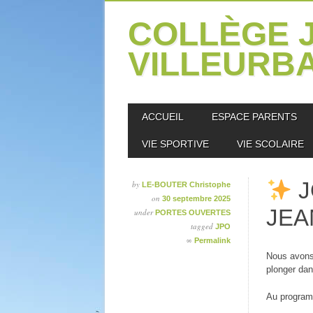
Panneau de gestion des cookies
COLLÈGE 
VILLEURB
Skip
MAIN MENU
ACCUEIL
ESPACE PARENTS
to
content
VIE SPORTIVE
VIE SCOLAIRE
J
by
LE-BOUTER Christophe
on
30 septembre 2025
JEA
under
PORTES OUVERTES
tagged
JPO
∞
Permalink
Nous avons 
plonger dan
Au programm