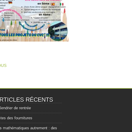
T NAVIGATION
OUS
RTICLES RÉCENTS
lendrier de rentrée
stes des fournitures
s mathématiques autrement : des