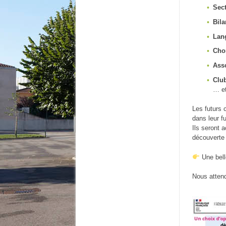
Sect
Bil
Lang
Cho
Asso
Club
… et
Les futurs 
dans leur fu
Ils seront 
découverte 
Une bell
Nous attend