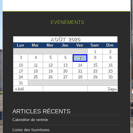
EVÉNEMENTS
AOÛT 2026
Lun
Mar
Mer
Jeu
Ven
Sam
Dim
1
2
3
4
5
6
8
9
7
10
11
12
13
14
15
16
17
18
19
20
21
22
23
24
25
26
27
28
29
30
31
«Juil
Sep»
ARTICLES RÉCENTS
Calendrier de rentrée
Listes des fournitures