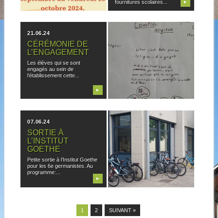
fournitures scolaires...
▶
▶
21.06.24
14.06.24
CÉRÉMONIE DE
SKETCHNOTE DE
L’ENGAGEMENT
S 5°
Les élèves qui se sont
Les élèves de 5e3, 5e4 et 5e5
engagés au sein de
du collège Jean Macé...
l’établissement cette...
▶
▶
07.06.24
06.06.24
SORTIE À
CHALLENGE
L’INSTITUT
MOBILITÉ DES
GOETHE
COLLÈGES DE LA
MÉTROPOLE DE
Petite sortie à l’Institut Goethe
LYON : ÇA ROULE !
pour les 6e germanistes. Au
programme:...
2024
▶
▶
Le jeudi 30 mai, le collège
Jean Macé a participé à...
1
2
SUIVANT »