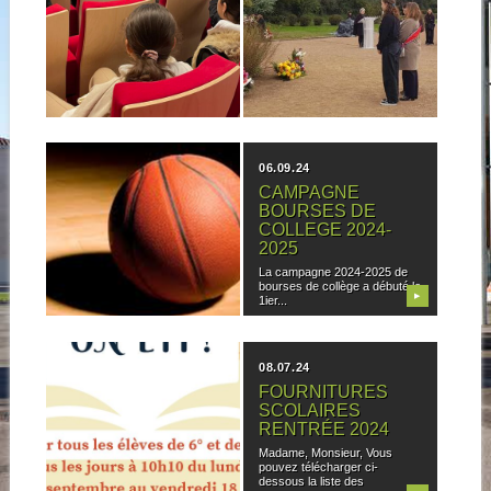
À LA SÉCURITÉ
À LA NÉCROPOLE
ROUTIÈRE
DE LA DOUA
CLASSE DE 5°2
Le mardi 12 novembre après-
midi, des élèves de 3e des
Dans le cadre de la prévention
collèges...
à la sécurité routière, la...
▶
▶
09.09.24
06.09.24
SECTION
CAMPAGNE
SPORTIVE
BOURSES DE
BASKET 2024-2025
COLLEGE 2024-
2025
La section sportive basket
reprend ce lundi 9 septembre
La campagne 2024-2025 de
2024. Les...
bourses de collège a débuté le
▶
▶
1ier...
06.09.24
08.07.24
SILENCE, ON LIT !
FOURNITURES
SCOLAIRES
Silence, on lit ! revient au
RENTRÉE 2024
collège pour cette nouvelle
année...
Madame, Monsieur, Vous
pouvez télécharger ci-
dessous la liste des